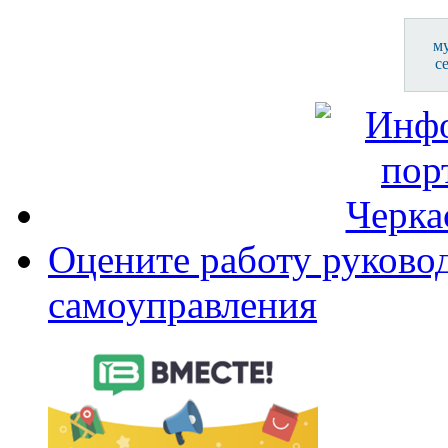
м
с
Оцените работу руково
самоуправления