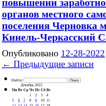
повышении заработно
органов местного сам
поселения Черновка 
Кинель-Черкасский С
Опубликовано
12-28-2022
←
Предыдущие записи
Найти:
Декабрь 2022
Пн
Вт
Ср
Чт
Пт
Сб
Вс
1
2
3
4
5
6
7
8
9
10
11
12
13
14
15
16
17
18