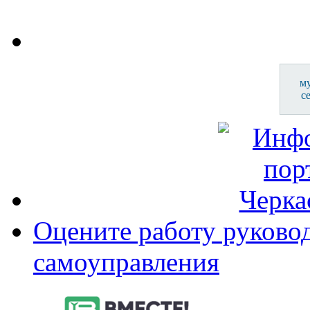
м
с
Оцените работу руково
самоуправления