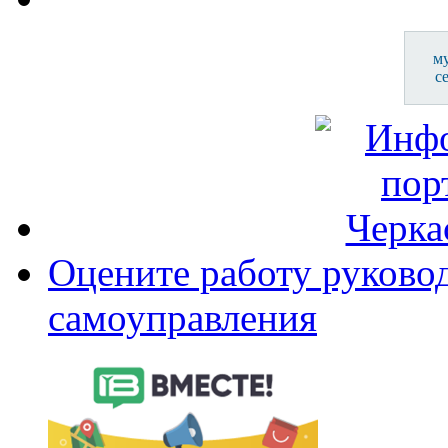
м
с
Оцените работу руково
самоуправления