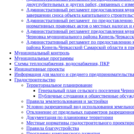
дноуглубительных и других работ, связанных с изм
Административный регламент предоставления муни
завершении сноса объекта капитального строитель
Административный регламент по предоставлению 
нормативных правовых актов о местных налогах и 
Административный регламент предоставления муни
Черновка муниципального района Кинель-Черкасск
Административный регламент по предоставлению м
района Кинель-Черкасский Самарской области в п
Муниципальный контроль
Муниципальные программы
Схемы теплоснабжения, водоснабжения, ПКР
Инициативные проекты
Информация для малого и среднего предпринимательств
Градостроительство
Территориальное планирование
Генеральный план сельского поселения Черно
Публичные слушания и общественные обсужде
Правила землепользования и застройки
Условно разрешенный вид использования земельного
Отклонение от предельных параметров разрешенног
Документация по планировке территории
Местные нормативы градостроительного проектир
Правила благоустройства
Программы комплексного развития