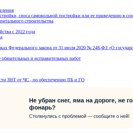
еления
стройки, сноса самовольной постройки или ее приведению в со
питального строительства
ства с 2022 года
да
ках Федерального закона от 31 июля 2020 № 248-ФЗ «О государс
е обязательных и исправительных работ
сти ЗНТ от ЧС , по обеспечению ПБ и ГО
Не убран снег, яма на дороге, не г
фонарь?
Столкнулись с проблемой — сообщите о ней!