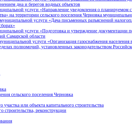
енением дна и берегов водных объектов
ципальной услуги «Направление уведомления о планируемом сно
ства» на территории сельского поселения Черновка муниципальн
муниципальной услуги «Дача письменных разъяснений налогопл
сборах»
ципальной услуги «Подготовка и утверждение документации по
ий Самарской области
униципальной услуги «Организация газоснабжения населения в
ределах полномочий, установленных законодательством Российс
а
вка
ния сельского поселения Черновка
 участка или объекта капитального строительства
о строительства, реконструкции
ования