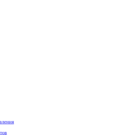
авления
тов