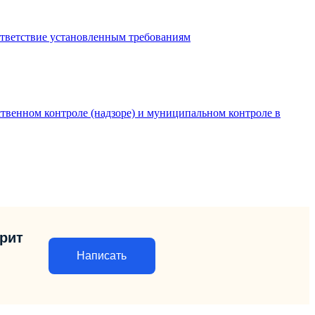
ответствие установленным требованиям
твенном контроле (надзоре) и муниципальном контроле в
орит
Написать