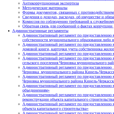
Антикоррупционная экспертиза
Методические материалы
Формы документов, связанных с противодействием
Сведения о доходах, расходах, об имуществе и обя
Комиссия по соблюдению требований к служебному
Обратная связь для сообщений о фактах коррупции
Административные регламенты
Административный регламент по предоставлению му
собственности муниципального образования либо 
Административный регламент по предоставлению м
домовой книги, карточки учета собственника жило
Административный регламент по предоставлению 
Административный регламент по предоставлению му
сельского поселения Черновка муниципального ра
Административный регламент по предоставлению м
Черновка муниципального района Кинель-Черкасс
Административный регламент по предоставлению м
Черновка муниципального района Кинель-Черкасск
Административный регламент по предоставлению 
объединениям»
Административный регламент по предоставлению м
реконструкции объекта капитального строительств
Административный регламент по предоставлению м
объекта капитального строительства»
Административный регламент по предоставлению м