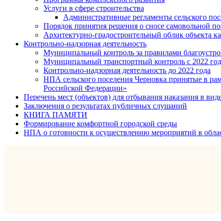
Услуги в сфере строительства
Административные регламенты сельского пос
Порядок принятия решения о сносе самовольной по
Архитектурно-градостроительный облик объекта ка
Контрольно-надзорная деятельность
Муниципальный контроль за правилами благоустрой
Муниципальный транспортный контроль с 2022 го
Контрольно-надзорная деятельность до 2022 года
НПА сельского поселения Черновка принятые в рам
Российской Федерации»
Перечень мест (объектов) для отбывания наказания в вид
Заключения о результатах публичных слушаний
КНИГА ПАМЯТИ
Формирование комфортной городской среды
НПА о готовности к осуществлению мероприятий в обла