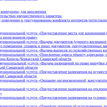
 коррупции, для заполнения
зательствах имущественного характера
 поведению и урегулированию конфликта интересов (аттестаци
ниципальной услуги «Предоставление места для захоронения (
на ином вещном праве»
униципальной услуги «Выдача документов (единого жилищного 
го помещения, справок и иных документов, предусмотренных за
муниципальной услуги «Выдача выписок из похозяйственных к
ниципальной услуги «Присвоение адреса объекту адресации, и
йона Кинель-Черкасский Самарской области
униципальной услуги «Выдача разрешений на право вырубки зе
кий Самарской области
униципальной услуги «Предоставление разрешения на осуществл
ий Самарской области
муниципальной услуги «Оказание организационной, консульта
униципальной услуги «Предоставление разрешения на отклонени
а»
униципальной услуги «Предоставление разрешения на условно 
униципальной услуги «Принятие решения об использовании дон