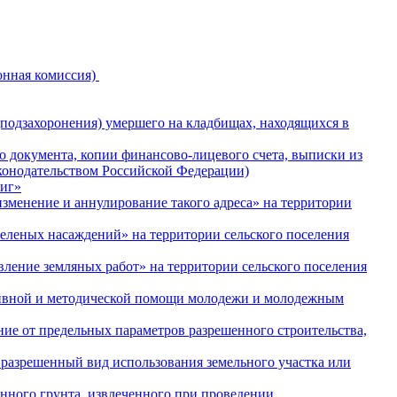
онная комиссия)
подзахоронения) умершего на кладбищах, находящихся в
документа, копии финансово-лицевого счета, выписки из
конодательством Российской Федерации)
ниг»
зменение и аннулирование такого адреса» на территории
леных насаждений» на территории сельского поселения
ение земляных работ» на территории сельского поселения
тивной и методической помощи молодежи и молодежным
е от предельных параметров разрешенного строительства,
разрешенный вид использования земельного участка или
ного грунта, извлеченного при проведении