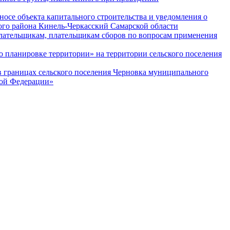
се объекта капитального строительства и уведомления о
ого района Кинель-Черкасский Самарской области
ательщикам, плательщикам сборов по вопросам применения
 планировке территории» на территории сельского поселения
 границах сельского поселения Черновка муниципального
кой Федерации»