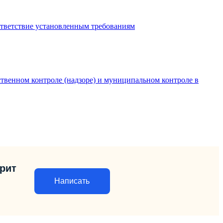
ответствие установленным требованиям
твенном контроле (надзоре) и муниципальном контроле в
орит
Написать