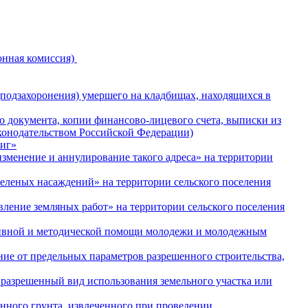
онная комиссия)
подзахоронения) умершего на кладбищах, находящихся в
документа, копии финансово-лицевого счета, выписки из
конодательством Российской Федерации)
ниг»
зменение и аннулирование такого адреса» на территории
леных насаждений» на территории сельского поселения
ение земляных работ» на территории сельского поселения
тивной и методической помощи молодежи и молодежным
е от предельных параметров разрешенного строительства,
разрешенный вид использования земельного участка или
ного грунта, извлеченного при проведении