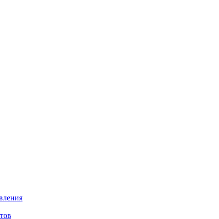
авления
тов