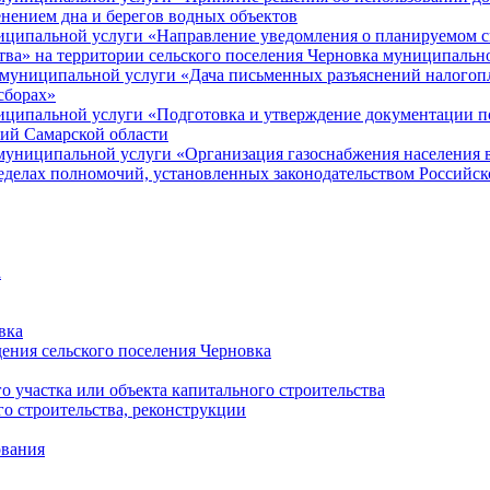
енением дна и берегов водных объектов
ципальной услуги «Направление уведомления о планируемом сно
ства» на территории сельского поселения Черновка муниципальн
муниципальной услуги «Дача письменных разъяснений налогопл
сборах»
ципальной услуги «Подготовка и утверждение документации по
ий Самарской области
униципальной услуги «Организация газоснабжения населения в
ределах полномочий, установленных законодательством Российс
а
вка
ния сельского поселения Черновка
 участка или объекта капитального строительства
о строительства, реконструкции
ования