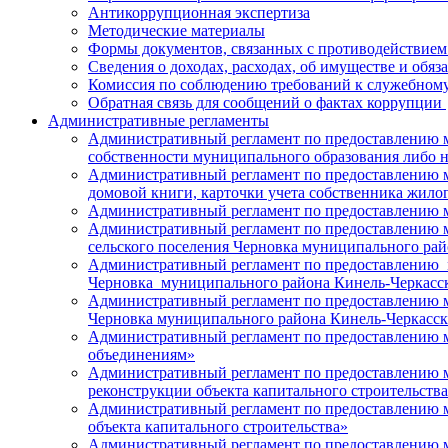
Антикоррупционная экспертиза
Методические материалы
Формы документов, связанных с противодействием
Сведения о доходах, расходах, об имуществе и обя
Комиссия по соблюдению требований к служебному
Обратная связь для сообщений о фактах коррупции
Административные регламенты
Административный регламент по предоставлению му
собственности муниципального образования либо 
Административный регламент по предоставлению м
домовой книги, карточки учета собственника жило
Административный регламент по предоставлению 
Административный регламент по предоставлению му
сельского поселения Черновка муниципального ра
Административный регламент по предоставлению м
Черновка муниципального района Кинель-Черкасс
Административный регламент по предоставлению м
Черновка муниципального района Кинель-Черкасск
Административный регламент по предоставлению 
объединениям»
Административный регламент по предоставлению м
реконструкции объекта капитального строительств
Административный регламент по предоставлению м
объекта капитального строительства»
Административный регламент по предоставлению м