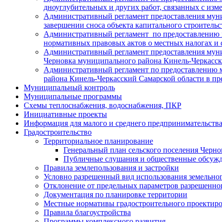
дноуглубительных и других работ, связанных с изм
Административный регламент предоставления муни
завершении сноса объекта капитального строитель
Административный регламент по предоставлению 
нормативных правовых актов о местных налогах и 
Административный регламент предоставления муни
Черновка муниципального района Кинель-Черкасск
Административный регламент по предоставлению м
района Кинель-Черкасский Самарской области в п
Муниципальный контроль
Муниципальные программы
Схемы теплоснабжения, водоснабжения, ПКР
Инициативные проекты
Информация для малого и среднего предпринимательств
Градостроительство
Территориальное планирование
Генеральный план сельского поселения Черно
Публичные слушания и общественные обсужде
Правила землепользования и застройки
Условно разрешенный вид использования земельного
Отклонение от предельных параметров разрешенног
Документация по планировке территории
Местные нормативы градостроительного проектир
Правила благоустройства
Программы комплексного развития