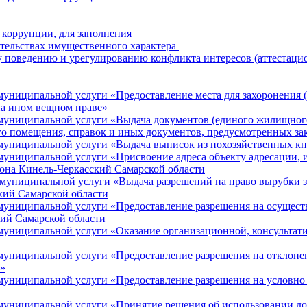
 коррупции, для заполнения
зательствах имущественного характера
 поведению и урегулированию конфликта интересов (аттестаци
ниципальной услуги «Предоставление места для захоронения (
на ином вещном праве»
униципальной услуги «Выдача документов (единого жилищного 
го помещения, справок и иных документов, предусмотренных за
муниципальной услуги «Выдача выписок из похозяйственных к
ниципальной услуги «Присвоение адреса объекту адресации, и
йона Кинель-Черкасский Самарской области
униципальной услуги «Выдача разрешений на право вырубки зе
кий Самарской области
униципальной услуги «Предоставление разрешения на осуществл
ий Самарской области
муниципальной услуги «Оказание организационной, консульта
униципальной услуги «Предоставление разрешения на отклонени
а»
униципальной услуги «Предоставление разрешения на условно 
униципальной услуги «Принятие решения об использовании дон