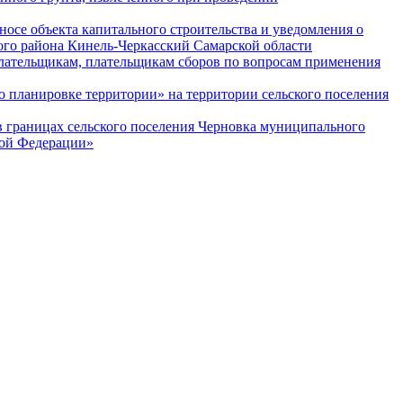
се объекта капитального строительства и уведомления о
ого района Кинель-Черкасский Самарской области
ательщикам, плательщикам сборов по вопросам применения
 планировке территории» на территории сельского поселения
 границах сельского поселения Черновка муниципального
кой Федерации»