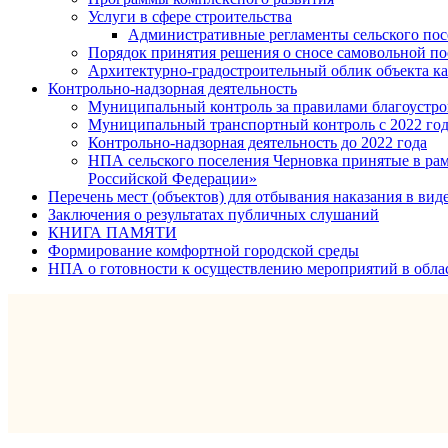
Услуги в сфере строительства
Административные регламенты сельского пос
Порядок принятия решения о сносе самовольной по
Архитектурно-градостроительный облик объекта ка
Контрольно-надзорная деятельность
Муниципальный контроль за правилами благоустрой
Муниципальный транспортный контроль с 2022 го
Контрольно-надзорная деятельность до 2022 года
НПА сельского поселения Черновка принятые в рам
Российской Федерации»
Перечень мест (объектов) для отбывания наказания в вид
Заключения о результатах публичных слушаний
КНИГА ПАМЯТИ
Формирование комфортной городской среды
НПА о готовности к осуществлению мероприятий в обла