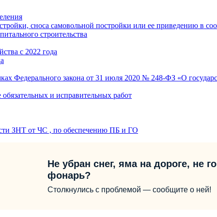
еления
стройки, сноса самовольной постройки или ее приведению в со
питального строительства
ства с 2022 года
да
ках Федерального закона от 31 июля 2020 № 248-ФЗ «О государс
е обязательных и исправительных работ
сти ЗНТ от ЧС , по обеспечению ПБ и ГО
Не убран снег, яма на дороге, не г
фонарь?
Столкнулись с проблемой — сообщите о ней!