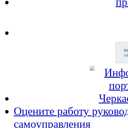
м
с
Оцените работу руково
самоуправления